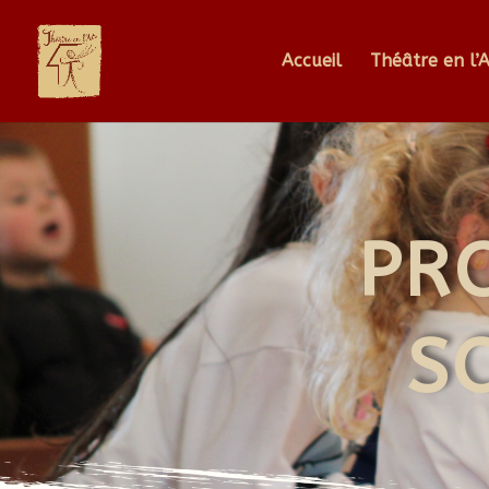
Accueil
Théâtre en l’A
PR
S