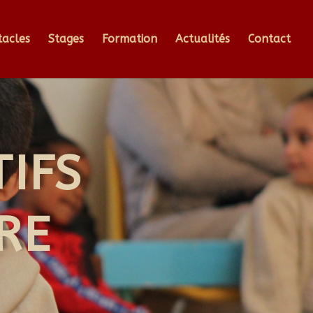
tacles
Stages
Formation
Actualités
Contact
IFS
RE