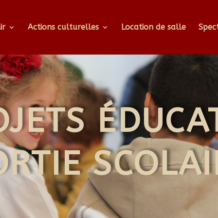
ir
Actions culturelles
Location de salle
Spec
OJETS
ÉDUCAT
ORTIE SCOLAI