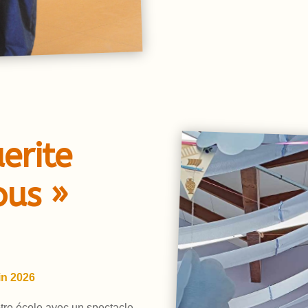
erite
ous »
uin 2026
otre école avec un spectacle