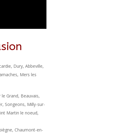
usion
cardie, Dury, Abbeville,
 Gamaches, Mers les
 le Grand, Beauvais,
ër, Songeons, Milly-sur-
int Martin le noeud,
mpiègne, Chaumont-en-