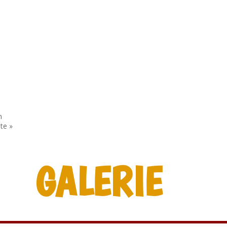
n
te »
GALERIE