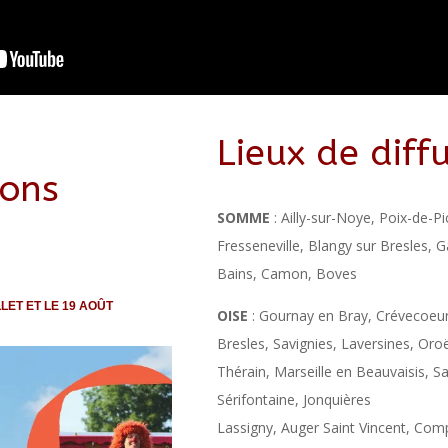
Lieux de diff
ions
SOMME
: Ailly-sur-Noye, Poix-de-Pi
Fresseneville, Blangy sur Bresles,
Bains, Camon, Boves
LLET ET LE 19 AOÛT
OISE
: Gournay en Bray, Crévecoeur
Bresles, Savignies, Laversines, Oro
Thérain, Marseille en Beauvaisis, Sa
Sérifontaine, Jonquières
Lassigny, Auger Saint Vincent, Co