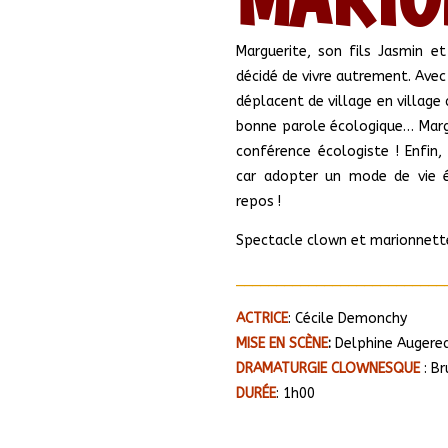
Marguerite, son fils Jasmin e
décidé de vivre autrement. Avec 
déplacent de village en village
bonne parole écologique… Margu
conférence écologiste ! Enfin
car adopter un mode de vie é
repos !
Spectacle clown et marionnette
__________________________
ACTRICE
:
Cécile Demonchy
MISE EN SCÈNE
:
Delphine Augere
DRAMATURGIE CLOWNESQUE
:
Br
DURÉE
:
1h00